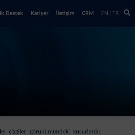
ik Destek
Kariyer
İletişim
CRM
EN
TR
el çizgiler görünümündeki kusurlardır.