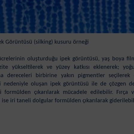
pek Görüntüsü (silking) kusuru örneği
crelerinin oluşturduğu ipek görüntüsü, yaş boya film
ozite yükseltilerek ve yüzey katkısı eklenerek; yoğu
a dereceleri birbirine yakın pigmentler seçilerek
iği nedeniyle oluşan ipek görüntüsü ile de çözgen d
di formülden çıkarılarak mücadele edilebilir. Fırça
ise iri taneli dolgular formülden çıkarılarak giderilebil