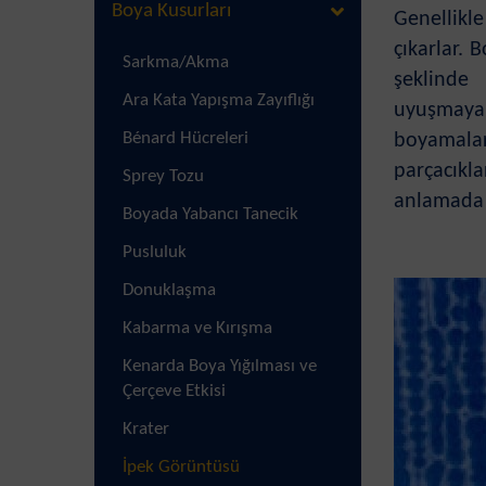
Boya Kusurları
Genellikl
çıkarlar. 
Sarkma/Akma
şeklinde
Ara Kata Yapışma Zayıflığı
uyuşmaya
Bénard Hücreleri
boyamalard
parçacıkl
Sprey Tozu
anlamada m
Boyada Yabancı Tanecik
Pusluluk
Donuklaşma
Kabarma ve Kırışma
Kenarda Boya Yığılması ve
Çerçeve Etkisi
Krater
İpek Görüntüsü