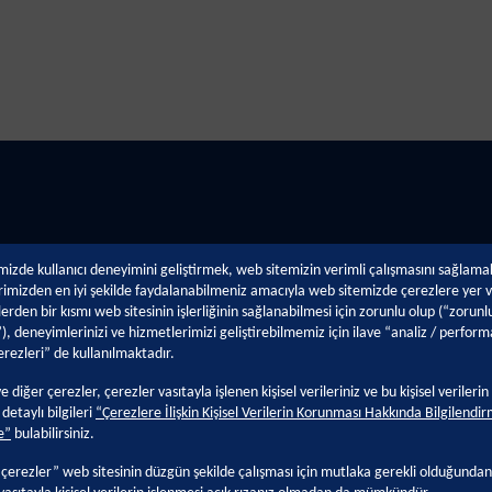
izde kullanıcı deneyimini geliştirmek, web sitemizin verimli çalışmasını sağlama
imizden en iyi şekilde faydalanabilmeniz amacıyla web sitemizde çerezlere yer v
erden bir kısmı web sitesinin işlerliğinin sağlanabilmesi için zorunlu olup (“zorunl
), deneyimlerinizi ve hizmetlerimizi geliştirebilmemiz için ilave “analiz / perform
rezleri” de kullanılmaktadır.
lik
Teknik Destek
Kariye
e diğer çerezler, çerezler vasıtayla işlenen kişisel verileriniz ve bu kişisel verilerin
detaylı bilgileri
“Çerezlere İlişkin Kişisel Verilerin Korunması Hakkında Bilgilendi
klaşımımız
Boya Kusurları
Neden Ka
e”
bulabilirsiniz.
Boya Uygulama Teknikleri
Kansai Al
çerezler” web sitesinin düzgün şekilde çalışması için mutlaka gerekli olduğundan