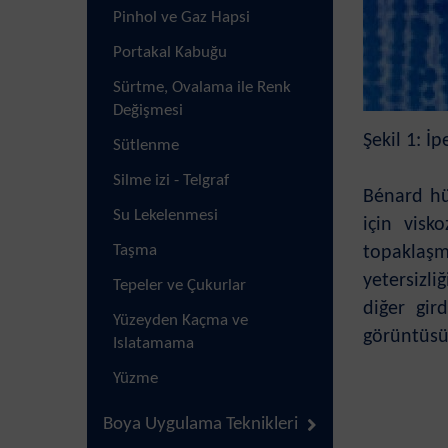
Pinhol ve Gaz Hapsi
Portakal Kabuğu
Sürtme, Ovalama ile Renk
Değişmesi
Şekil 1: İ
Sütlenme
Silme izi - Telgraf
Bénard hü
Su Lekelenmesi
için visk
Taşma
topaklaşm
yetersizl
Tepeler ve Çukurlar
diğer gir
Yüzeyden Kaçma ve
görüntüsü 
Islatamama
Yüzme
Boya Uygulama Teknikleri