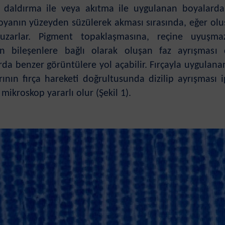
e daldırma ile veya akıtma ile uygulanan boyalard
Boyanın yüzeyden süzülerek akması sırasında, eğer olu
 uzarlar. Pigment topaklaşmasına, reçine uyuşm
n bileşenlere bağlı olarak oluşan faz ayrışması
a benzer görüntülere yol açabilir. Fırçayla uygulanan
arının fırça hareketi doğrultusunda dizilip ayrışması
ikroskop yararlı olur (Şekil 1).