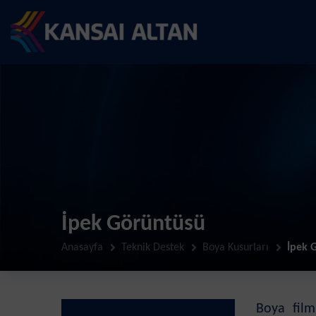
İpek Görüntüsü
Anasayfa
Teknik Destek
Boya Kusurları
İpek 
Boya film