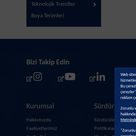
Teknolojik Trendler
Boya Terimleri
Bizi Takip Edin
Web sitem
hizmetler
Bu çerezl
çerezler”
reklam çe
Kurumsal
Sürdürülebilir
Zorunlu v
hakkında 
Hakkımızda
Sürdürülebilirlik Ya
Metnind
Faaliyetlerimiz
Politikalar ve İlkeler
“Zorunlu 