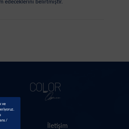
edeceklerini belirtmiştir.
k ve
eriyoruz.
u
ans /
r
İletişim