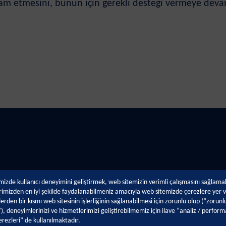
m etmesini, bunun için gerekli desteği vermeye devam 
izde kullanıcı deneyimini geliştirmek, web sitemizin verimli çalışmasını sağlama
imizden en iyi şekilde faydalanabilmeniz amacıyla web sitemizde çerezlere yer v
erden bir kısmı web sitesinin işlerliğinin sağlanabilmesi için zorunlu olup (“zorunl
), deneyimlerinizi ve hizmetlerimizi geliştirebilmemiz için ilave “analiz / perform
lik
Teknik Destek
Kariye
rezleri” de kullanılmaktadır.