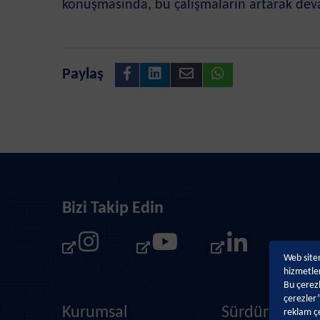
konuşmasında, bu çalışmaların artarak deva
Paylaş
Bizi Takip Edin
Web sitem
hizmetler
Bu çerezl
çerezler”
Kurumsal
Sürdürülebilir
reklam çe