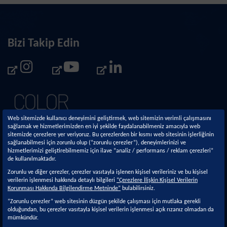
Bizi Takip Edin
Web sitemizde kullanıcı deneyimini geliştirmek, web sitemizin verimli çalışmasını
sağlamak ve hizmetlerimizden en iyi şekilde faydalanabilmeniz amacıyla web
sitemizde çerezlere yer veriyoruz. Bu çerezlerden bir kısmı web sitesinin işlerliğinin
sağlanabilmesi için zorunlu olup (“zorunlu çerezler”), deneyimlerinizi ve
hizmetlerimizi geliştirebilmemiz için ilave “analiz / performans / reklam çerezleri”
de kullanılmaktadır.
Kurumsal
Sürdürülebilirlik
Zorunlu ve diğer çerezler, çerezler vasıtayla işlenen kişisel verileriniz ve bu kişisel
verilerin işlenmesi hakkında detaylı bilgileri
“Çerezlere İlişkin Kişisel Verilerin
Hakkımızda
Sürdürülebilirlik
Korunması Hakkında Bilgilendirme Metninde”
bulabilirsiniz.
Yaklaşımımız
Faaliyetlerimiz
“Zorunlu çerezler” web sitesinin düzgün şekilde çalışması için mutlaka gerekli
olduğundan, bu çerezler vasıtayla kişisel verilerin işlenmesi açık rızanız olmadan da
Politikalar ve İlkeler
Ar-Ge & İnovasyon
mümkündür.
Yönetim Sistemleri ve