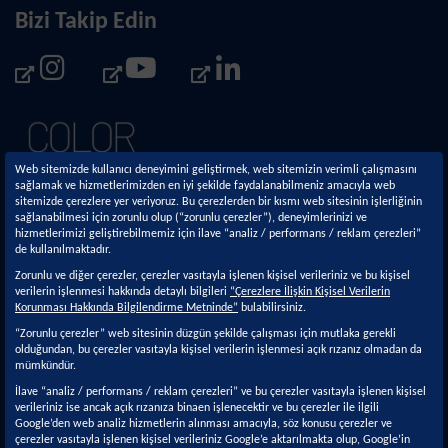
Bizi Takip Edin
Web sitemizde kullanıcı deneyimini geliştirmek, web sitemizin verimli çalışmasını
sağlamak ve hizmetlerimizden en iyi şekilde faydalanabilmeniz amacıyla web
sitemizde çerezlere yer veriyoruz. Bu çerezlerden bir kısmı web sitesinin işlerliğinin
sağlanabilmesi için zorunlu olup (“zorunlu çerezler”), deneyimlerinizi ve
hizmetlerimizi geliştirebilmemiz için ilave “analiz / performans / reklam çerezleri”
de kullanılmaktadır.
Kurumsal
Sürdürülebilirlik
Zorunlu ve diğer çerezler, çerezler vasıtayla işlenen kişisel verileriniz ve bu kişisel
verilerin işlenmesi hakkında detaylı bilgileri
“Çerezlere İlişkin Kişisel Verilerin
Hakkımızda
Sürdürülebilirlik
Korunması Hakkında Bilgilendirme Metninde”
bulabilirsiniz.
Yaklaşımımız
Faaliyetlerimiz
“Zorunlu çerezler” web sitesinin düzgün şekilde çalışması için mutlaka gerekli
olduğundan, bu çerezler vasıtayla kişisel verilerin işlenmesi açık rızanız olmadan da
Politikalar ve İlkeler
Ar-Ge & İnovasyon
mümkündür.
Yönetim Sistemleri ve
Kalite
İlave “analiz / performans / reklam çerezleri” ve bu çerezler vasıtayla işlenen kişisel
Belgeler
verileriniz ise ancak açık rızanıza binaen işlenecektir ve bu çerezler ile ilgili
Kansai Paint Hakkında
Google’den web analiz hizmetlerin alınması amacıyla, söz konusu çerezler ve
çerezler vasıtayla işlenen kişisel verileriniz Google’e aktarılmakta olup, Google’in
Yasal Duyurular