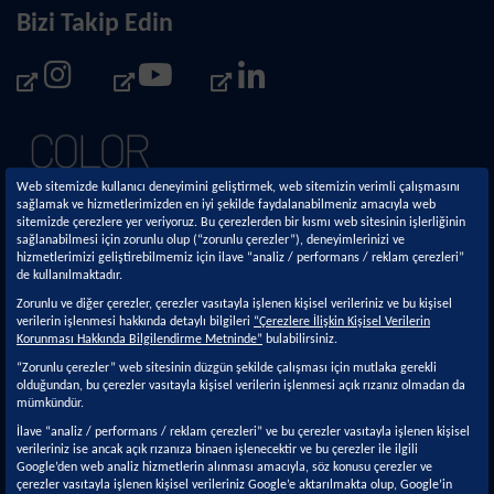
Bizi Takip Edin
Web sitemizde kullanıcı deneyimini geliştirmek, web sitemizin verimli çalışmasını
sağlamak ve hizmetlerimizden en iyi şekilde faydalanabilmeniz amacıyla web
sitemizde çerezlere yer veriyoruz. Bu çerezlerden bir kısmı web sitesinin işlerliğinin
sağlanabilmesi için zorunlu olup (“zorunlu çerezler”), deneyimlerinizi ve
hizmetlerimizi geliştirebilmemiz için ilave “analiz / performans / reklam çerezleri”
de kullanılmaktadır.
Kurumsal
Sürdürülebilirlik
Zorunlu ve diğer çerezler, çerezler vasıtayla işlenen kişisel verileriniz ve bu kişisel
verilerin işlenmesi hakkında detaylı bilgileri
“Çerezlere İlişkin Kişisel Verilerin
Hakkımızda
Sürdürülebilirlik
Korunması Hakkında Bilgilendirme Metninde”
bulabilirsiniz.
Yaklaşımımız
Faaliyetlerimiz
“Zorunlu çerezler” web sitesinin düzgün şekilde çalışması için mutlaka gerekli
olduğundan, bu çerezler vasıtayla kişisel verilerin işlenmesi açık rızanız olmadan da
Politikalar ve İlkeler
Ar-Ge & İnovasyon
mümkündür.
Yönetim Sistemleri ve
Kalite
İlave “analiz / performans / reklam çerezleri” ve bu çerezler vasıtayla işlenen kişisel
Belgeler
verileriniz ise ancak açık rızanıza binaen işlenecektir ve bu çerezler ile ilgili
Kansai Paint Hakkında
Google’den web analiz hizmetlerin alınması amacıyla, söz konusu çerezler ve
çerezler vasıtayla işlenen kişisel verileriniz Google’e aktarılmakta olup, Google’in
Yasal Duyurular