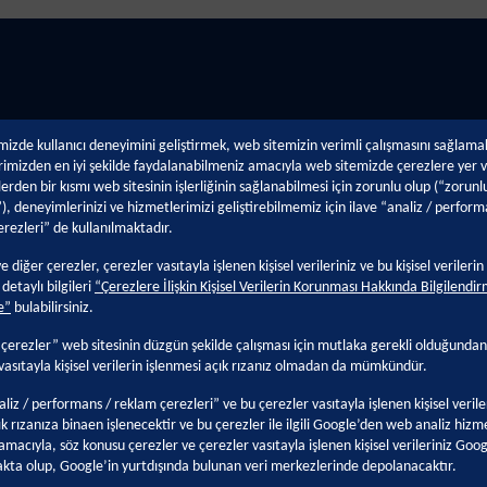
izde kullanıcı deneyimini geliştirmek, web sitemizin verimli çalışmasını sağlama
imizden en iyi şekilde faydalanabilmeniz amacıyla web sitemizde çerezlere yer v
erden bir kısmı web sitesinin işlerliğinin sağlanabilmesi için zorunlu olup (“zorunl
), deneyimlerinizi ve hizmetlerimizi geliştirebilmemiz için ilave “analiz / perform
rezleri” de kullanılmaktadır.
lik
Teknik Destek
Kariye
e diğer çerezler, çerezler vasıtayla işlenen kişisel verileriniz ve bu kişisel verilerin
detaylı bilgileri
“Çerezlere İlişkin Kişisel Verilerin Korunması Hakkında Bilgilendi
e”
bulabilirsiniz.
klaşımımız
Boya Kusurları
Neden Ka
Boya Uygulama Teknikleri
Kansai Al
çerezler” web sitesinin düzgün şekilde çalışması için mutlaka gerekli olduğundan
vasıtayla kişisel verilerin işlenmesi açık rızanız olmadan da mümkündür.
ve Belgeler
Teknolojik Trendler
Kansai A
Boya Terimleri
Staj Baş
aliz / performans / reklam çerezleri” ve bu çerezler vasıtayla işlenen kişisel veriler
k rızanıza binaen işlenecektir ve bu çerezler ile ilgili Google’den web analiz hizm
amacıyla, söz konusu çerezler ve çerezler vasıtayla işlenen kişisel verileriniz Goog
akta olup, Google’in yurtdışında bulunan veri merkezlerinde depolanacaktır.