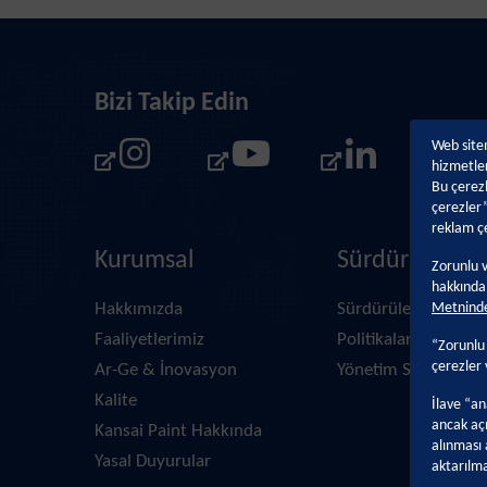
Bizi Takip Edin
Web sitem
hizmetler
Bu çerezl
çerezler”
reklam çe
Kurumsal
Sürdürülebilir
Zorunlu v
hakkında 
Metnind
Hakkımızda
Sürdürülebilirlik Ya
Faaliyetlerimiz
Politikalar ve İlkeler
“Zorunlu 
çerezler 
Ar-Ge & İnovasyon
Yönetim Sistemleri 
Kalite
İlave “an
ancak açı
Kansai Paint Hakkında
alınması 
Yasal Duyurular
aktarılm