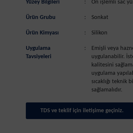
Yüzey Bilgileri
:
Ön işlemli sac yü
Ürün Grubu
:
Sonkat
Ürün Kimyası
:
Silikon
Uygulama
:
Emişli veya hazne
Tavsiyeleri
uygulanabilir. İst
kalitesini sağlam
uygulama yapılab
sıcaklığı teknik b
sağlamalıdır.
TDS ve teklif için iletişime geçiniz.