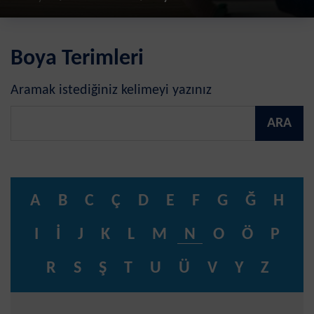
Boya Terimleri
Aramak istediğiniz kelimeyi yazınız
ARA
A
B
C
Ç
D
E
F
G
Ğ
H
I
İ
J
K
L
M
N
O
Ö
P
R
S
Ş
T
U
Ü
V
Y
Z