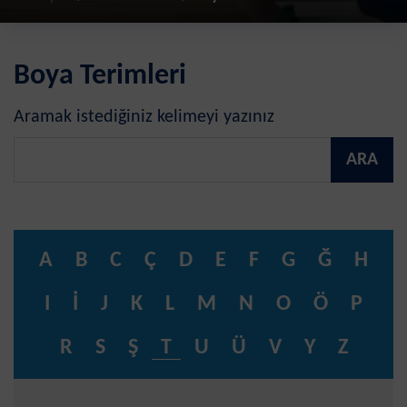
Boya Terimleri
Aramak istediğiniz kelimeyi yazınız
ARA
A
B
C
Ç
D
E
F
G
Ğ
H
I
İ
J
K
L
M
N
O
Ö
P
R
S
Ş
T
U
Ü
V
Y
Z