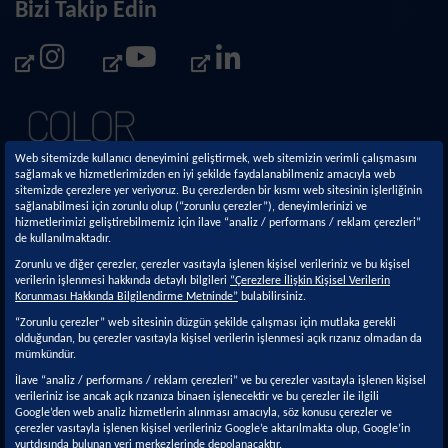
Bizi Takip Edin
Web sitemizde kullanıcı deneyimini geliştirmek, web sitemizin verimli çalışmasını
sağlamak ve hizmetlerimizden en iyi şekilde faydalanabilmeniz amacıyla web
sitemizde çerezlere yer veriyoruz. Bu çerezlerden bir kısmı web sitesinin işlerliğinin
sağlanabilmesi için zorunlu olup (“zorunlu çerezler”), deneyimlerinizi ve
hizmetlerimizi geliştirebilmemiz için ilave “analiz / performans / reklam çerezleri”
de kullanılmaktadır.
Kurumsal
Sürdürülebilirlik
Zorunlu ve diğer çerezler, çerezler vasıtayla işlenen kişisel verileriniz ve bu kişisel
verilerin işlenmesi hakkında detaylı bilgileri
“Çerezlere İlişkin Kişisel Verilerin
Hakkımızda
Sürdürülebilirlik
Korunması Hakkında Bilgilendirme Metninde”
bulabilirsiniz.
Yaklaşımımız
Faaliyetlerimiz
“Zorunlu çerezler” web sitesinin düzgün şekilde çalışması için mutlaka gerekli
olduğundan, bu çerezler vasıtayla kişisel verilerin işlenmesi açık rızanız olmadan da
Politikalar ve İlkeler
Ar-Ge & İnovasyon
mümkündür.
Yönetim Sistemleri ve
Kalite
İlave “analiz / performans / reklam çerezleri” ve bu çerezler vasıtayla işlenen kişisel
Belgeler
verileriniz ise ancak açık rızanıza binaen işlenecektir ve bu çerezler ile ilgili
Kansai Paint Hakkında
Google’den web analiz hizmetlerin alınması amacıyla, söz konusu çerezler ve
çerezler vasıtayla işlenen kişisel verileriniz Google’e aktarılmakta olup, Google’in
Yasal Duyurular
yurtdışında bulunan veri merkezlerinde depolanacaktır.